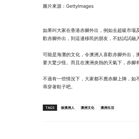
圖片來源：GettyImages
如果叫大家在香港赤腳外出，例如去超級市場
歡赤腳外出，到這邊移民的朋友，不妨試試融
可能是海灘的文化，令澳洲人喜歡赤腳外出，
要大驚少怪。而且在澳洲炎熱的天氣下，赤腳
不過有一些情況下，大家都不應赤腳上陣，如
乖穿著鞋子吧。
TAGS
做澳洲人
澳洲文化
澳洲生活