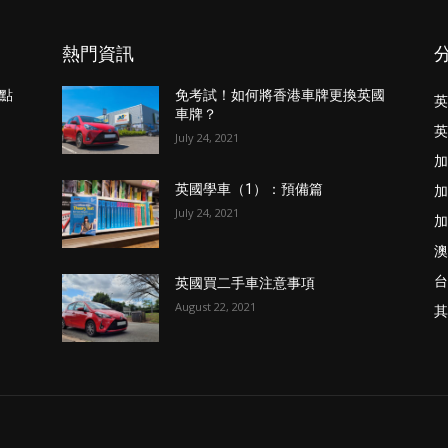
熱門資訊
點
免考試！如何將香港車牌更換英國
英
車牌？
英
July 24, 2021
加
加
英國學車（1）：預備篇
July 24, 2021
加
澳
台
英國買二手車注意事項
August 22, 2021
其