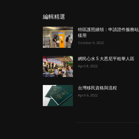
編輯精選
特區護照續領：申請證件服務站
樣用
October 9, 2022
網民心水 5 大悉尼平租華人區
April 8, 2022
台灣移民資格與流程
April 6, 2022