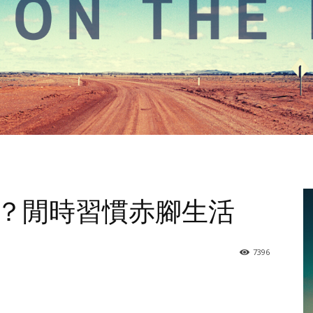
？閒時習慣赤腳生活
7396