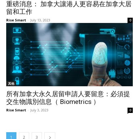
重磅消息： 加拿大讓港人更容易在加拿大居
留和工作
Rise Smart
-
July 13, 2023
0
其他
所有加拿大永久居留申請人要留意：必須提
交生物識別信息（ Biometrics ）
Rise Smart
-
July 3, 2023
0
1
2
3