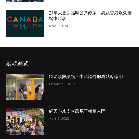
加拿大更新臨時公共政策：惠及香港永久居
留申請者
May 9, 2024
編輯精選
特區護照續領：申請證件服務站點樣用
October 9, 2022
網民心水 5 大悉尼平租華人區
April 8, 2022