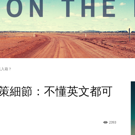
以入藉？
策細節：不懂英文都可
2393