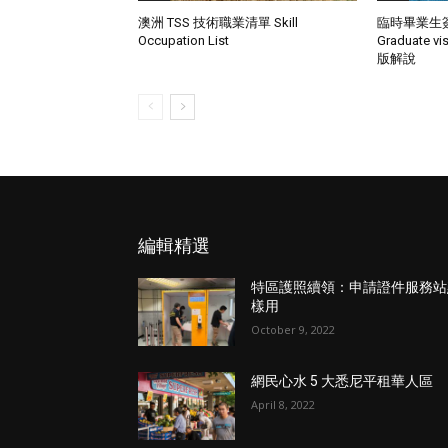
澳洲 TSS 技術職業清單 Skill
臨時畢業生簽證
Occupation List
Graduate 
版解說
編輯精選
特區護照續領：申請證件服務站
樣用
October 9, 2022
網民心水 5 大悉尼平租華人區
April 8, 2022