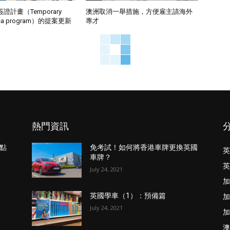
計畫（Temporary
澳洲取消一舉措施，方便雇主請海外
visa program）的提案更新
專才
熱門資訊
點
免考試！如何將香港車牌更換英國
英
車牌？
英
July 24, 2021
加
加
英國學車（1）：預備篇
July 24, 2021
加
澳