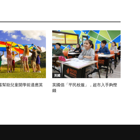
英國
樣幫助兒童開學前適應英
英國倡「平民校服」，超市入手夠慳
錢