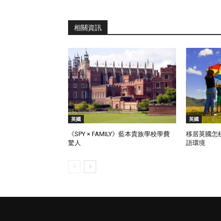
相關資訊
英國
英國
《SPY × FAMILY》藍本貴族學校學費
移居英國怎
驚人
語環境