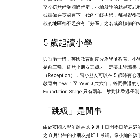
至今仍然備受國際肯定，小編所說的就是英式
或準備在英國有下一代的年輕夫婦，都是覺得
校的地區都不乏擁有「好區」之名或高樓價的
5 歲起讀小學
與香港一樣，英國教育制度分為學前教育、小
是前三種。雖然小朋友五歲才一定要上學讀書，不
（Reception），讓小朋友可以在 5 歲時
教育由 Year 1 至 Year 6 共六年，等同香港
Foundation Stage 只有兩年，故對比香港
「跳級」是閒事
由於英國入學年齡是以 9 月 1 日開學日所屆
之 8 月出生的小朋友是班上最細。像小編的孩