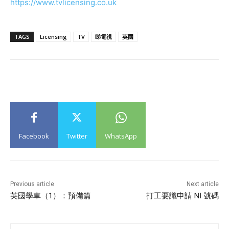
https://www.tvlicensing.co.uk
TAGS
Licensing
TV
睇電視
英國
Facebook
Twitter
WhatsApp
Previous article
Next article
英國學車（1）：預備篇
打工要識申請 NI 號碼