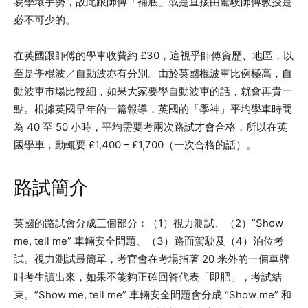
易學壞手勢，故此跟師傅「補底」或是直接由駕駛師傅教授是
必不可少的。
在英國跟師傅的學車收費約 £30，這視乎師傅資歷、地區，以
至是學棍波／自動波亦有分別。由於英國棍波車比例極高，自
動波車市場比較細，如果大家要學自動波車的話，就會再貴一
點。根據英國早年的一篇報導，英國的「學神」平均學車時間
為 40 至 50 小時，平均需要考兩次路試才會合格，所以在英
國學車，動輒要 £1,400 – £1,700（一次合格的話）。
路試簡介
英國的路試會分成三個部分：（1）視力測試、（2）”Show
me, tell me” 車輛安全問題、（3）路面駕駛及（4）泊位考
試。視力測試最簡單，考官會在考場指著 20 米外的一個車牌
叫考生讀出來，如果不能夠正確回答代表「即肥」，考試結
束。”Show me, tell me” 車輛安全問題會分成 “Show me” 和