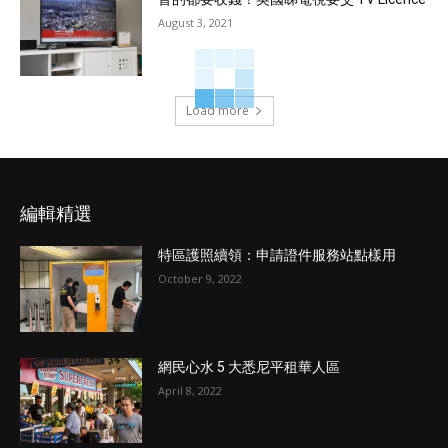
August 3, 2021
Load more
編輯精選
特區護照續領：申請證件服務站點樣用
October 9, 2022
網民心水 5 大悉尼平租華人區
April 8, 2022