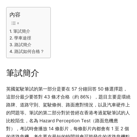
內容
筆試簡介
學車途徑
路試簡介
路試如何合格？
筆試簡介
英國駕駛筆試的第一部分是要在 57 分鐘回答 50 條選擇題，
這部分最少要答對 43 條才合格（約 86%），題目主要是環繞
路牌、道路守則、駕駛條例、路面應對情況，以及汽車硬件上
的問題等。筆試的第二部分對於曾經在香港考過駕駛筆試的人
比較陌生，名為 Hazard Perception Test（路面危機應
對），考試時會播放 14 條影片，每條影片內都會有 1 至 2 個
的道路危機，考生要在最短的時間就會可能發生的道路危機點