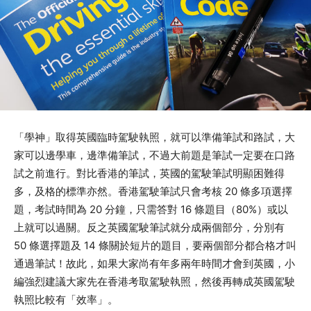
「學神」取得英國臨時駕駛執照，就可以準備筆試和路試，大
家可以邊學車，邊準備筆試，不過大前題是筆試一定要在口路
試之前進行。對比香港的筆試，英國的駕駛筆試明顯困難得
多，及格的標準亦然。香港駕駛筆試只會考核 20 條多項選擇
題，考試時間為 20 分鐘，只需答對 16 條題目（80%）或以
上就可以過關。反之英國駕駛筆試就分成兩個部分，分別有
50 條選擇題及 14 條關於短片的題目，要兩個部分都合格才叫
通過筆試！故此，如果大家尚有年多兩年時間才會到英國，小
編強烈建議大家先在香港考取駕駛執照，然後再轉成英國駕駛
執照比較有「效率」。