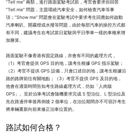
“Tell me” 兩類，進行路面駕駛考試前，考官會要求你回答
“Tell me” 問題，主題環繞汽車安全，如何檢查汽車等事
項；”Show me” 問題會在駕駛考試中要求考生回應如何啟動
汽車喇叭、開霧燈或水撥等問題，由於每部汽車的操控方式都
有不同，建議考生在考試當日駕駛與平日學車一樣的車種來增
加勝算。
路面駕駛不像香港有固定路線，亦會有不同的處理方式，
（1）考官會提供 GPS 目的地，讓考生根據 GPS 指示駕駛；
（2）考官不提供 GPS 設備，只會口述目的地，讓考生根據沿
路的路牌前往有關地點；（3）考官不提供 GPS 及目的地，
他會在適當時間告知考生路線處理方式，仿如「人肉版
GPS」。至於泊車考試會隨機要求完成 S 型泊位、L 型泊位及
先在路邊停車後再倒後 2 個車位，在泊位期間亦不可容許考生
將車輛重新向前來修正泊車位置的。
路試如何合格？