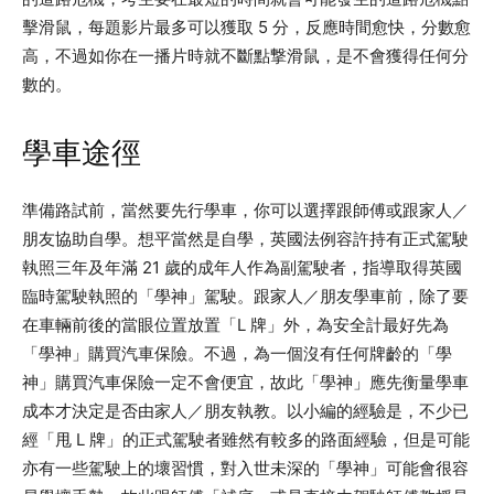
擊滑鼠，每題影片最多可以獲取 5 分，反應時間愈快，分數愈
高，不過如你在一播片時就不斷點撃滑鼠，是不會獲得任何分
數的。
學車途徑
準備路試前，當然要先行學車，你可以選擇跟師傅或跟家人／
朋友協助自學。想平當然是自學，英國法例容許持有正式駕駛
執照三年及年滿 21 歲的成年人作為副駕駛者，指導取得英國
臨時駕駛執照的「學神」駕駛。跟家人／朋友學車前，除了要
在車輛前後的當眼位置放置「L 牌」外，為安全計最好先為
「學神」購買汽車保險。不過，為一個沒有任何牌齡的「學
神」購買汽車保險一定不會便宜，故此「學神」應先衡量學車
成本才決定是否由家人／朋友執教。以小編的經驗是，不少已
經「甩 L 牌」的正式駕駛者雖然有較多的路面經驗，但是可能
亦有一些駕駛上的壞習慣，對入世未深的「學神」可能會很容