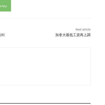
sApp
Next article
港￼
加拿大最低工資再上調