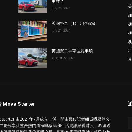
車牌？
英
July 24, 2021
加
加
英國學車（1）：預備篇
July 24, 2021
加
澳
台
英國買二手車注意事項
August 22, 2021
其
Move Starter
vestarter 由2021年7月成立，係一間由幾位記者組成嘅媒體公
主要分享及整合熱門國家嘅移民和生活資訊給香港人，希望透
地所提供嘅資訊及分享嘅心得，幫助有需要嘅香港人移民前後