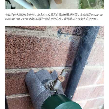
小編戶外水龍頭外型奇特，加上左右位置又有電線槽及排污渠，多次購買 Insulated
Outside Tap Cover 也難以找到一個完全合心水，最後就 DIY 加集各家之大成！