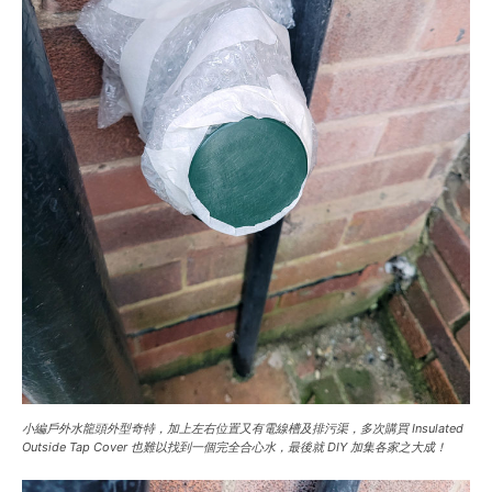
小編戶外水龍頭外型奇特，加上左右位置又有電線槽及排污渠，多次購買 Insulated
Outside Tap Cover 也難以找到一個完全合心水，最後就 DIY 加集各家之大成！