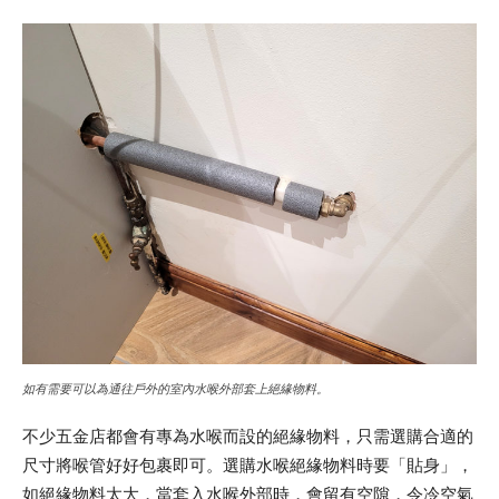
如有需要可以為通往戶外的室內水喉外部套上絕緣物料。
不少五金店都會有專為水喉而設的絕緣物料，只需選購合適的
尺寸將喉管好好包裹即可。選購水喉絕緣物料時要「貼身」，
如絕緣物料太大，當套入水喉外部時，會留有空隙，令冷空氣