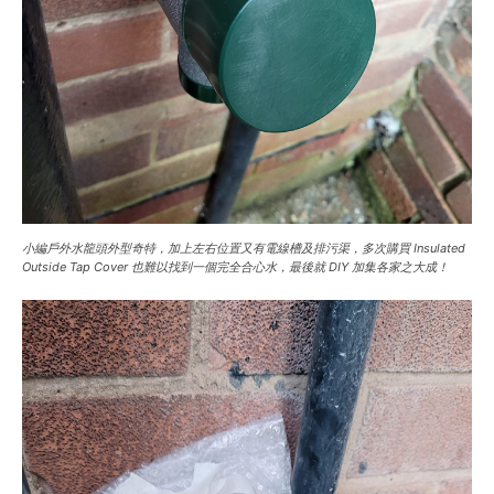
小編戶外水龍頭外型奇特，加上左右位置又有電線槽及排污渠，多次購買 Insulated
Outside Tap Cover 也難以找到一個完全合心水，最後就 DIY 加集各家之大成！