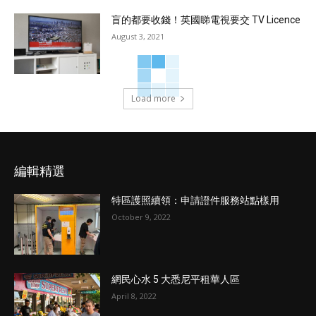
盲的都要收錢！英國睇電視要交 TV Licence
August 3, 2021
Load more
編輯精選
特區護照續領：申請證件服務站點樣用
October 9, 2022
網民心水 5 大悉尼平租華人區
April 8, 2022