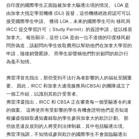
自印度的國際學生正面臨被加拿大驅逐出境的情況。 LOA 是
由加拿大指定學習機構 (DLI) 簽發，這些機構經政府認可可以
接受國際學生申請。 獲得 LOA，未來的國際學生可向 移民局
IRCC 提交學習許可（ Study Permit）的簽證申請，從以移居
加拿大。 報告顯示，這些 LOA 是由一位不道德的印度移民顧
問所偽造，該顧問向學生收取費用以幫助他們在加拿大學習的
申請，隨後銷聲匿跡。 而學生卻聲稱他們對於顧問的欺詐行
為毫不知情。
弗雷澤首先指出，那些受到不法行為者影響的人的福祉至關重
要。 因此，IRCC 和加拿大邊境服務局(CBSA) 的團隊成立了
一個工作組，以識別其欺詐受害者。
弗雷澤還指出，IRCC 和 CBSA 正在審查每一個受驅逐令約束
的個案。 這將使所有受影響的學生有機會證明他們是否知道
根據虛假錄取通知書錄取的學生參與加拿大的欺詐計劃。 那
些故意違反規則的人將受到法律制裁，其中包括驅逐出境。
弗雷澤強調，不知情或參與欺詐的國際學生不會面臨驅逐出