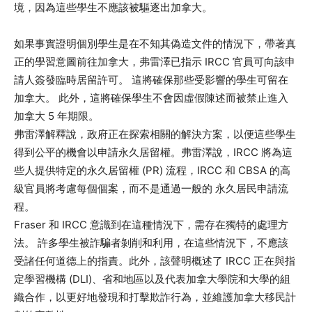
境，因為這些學生不應該被驅逐出加拿大。
如果事實證明個別學生是在不知其偽造文件的情況下，帶著真
正的學習意圖前往加拿大，弗雷澤已指示 IRCC 官員可向該申
請人簽發臨時居留許可。 這將確保那些受影響的學生可留在
加拿大。 此外，這將確保學生不會因虛假陳述而被禁止進入
加拿大 5 年期限。
弗雷澤解釋說，政府正在探索相關的解決方案，以便這些學生
得到公平的機會以申請永久居留權。弗雷澤說，IRCC 將為這
些人提供特定的永久居留權 (PR) 流程，IRCC 和 CBSA 的高
級官員將考慮每個個案，而不是通過一般的 永久居民申請流
程。
Fraser 和 IRCC 意識到在這種情況下，需存在獨特的處理方
法。 許多學生被詐騙者剝削和利用，在這些情況下，不應該
受諸任何道德上的指責。此外，該聲明概述了 IRCC 正在與指
定學習機構 (DLI)、省和地區以及代表加拿大學院和大學的組
織合作，以更好地發現和打擊欺詐行為，並維護加拿大移民計