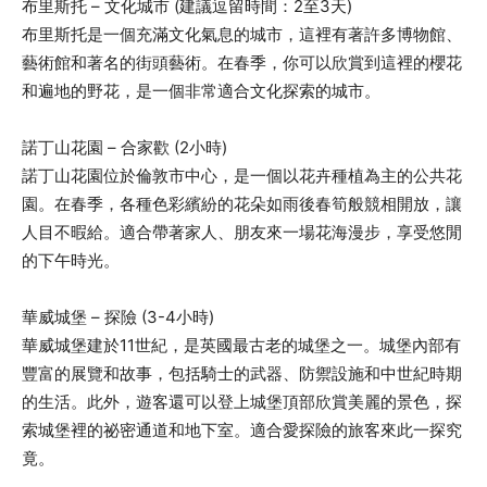
布里斯托 – 文化城市 (建議逗留時間：2至3天)
布里斯托是一個充滿文化氣息的城市，這裡有著許多博物館、
藝術館和著名的街頭藝術。在春季，你可以欣賞到這裡的櫻花
和遍地的野花，是一個非常適合文化探索的城市。
諾丁山花園 – 合家歡 (2小時)
諾丁山花園位於倫敦市中心，是一個以花卉種植為主的公共花
園。在春季，各種色彩繽紛的花朵如雨後春筍般競相開放，讓
人目不暇給。適合帶著家人、朋友來一場花海漫步，享受悠閒
的下午時光。
華威城堡 – 探險 (3-4小時)
華威城堡建於11世紀，是英國最古老的城堡之一。城堡內部有
豐富的展覽和故事，包括騎士的武器、防禦設施和中世紀時期
的生活。此外，遊客還可以登上城堡頂部欣賞美麗的景色，探
索城堡裡的祕密通道和地下室。適合愛探險的旅客來此一探究
竟。