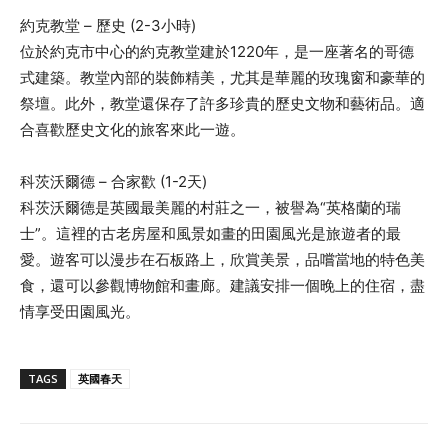
約克教堂 – 歷史 (2-3小時)
位於約克市中心的約克教堂建於1220年，是一座著名的哥德
式建築。教堂內部的裝飾精美，尤其是華麗的玫瑰窗和豪華的
祭壇。此外，教堂還保存了許多珍貴的歷史文物和藝術品。適
合喜歡歷史文化的旅客來此一遊。
科茨沃爾德 – 合家歡 (1-2天)
科茨沃爾德是英國最美麗的村莊之一，被譽為“英格蘭的瑞
士”。這裡的古老房屋和風景如畫的田園風光是旅遊者的最
愛。遊客可以漫步在石板路上，欣賞美景，品嚐當地的特色美
食，還可以參觀博物館和畫廊。建議安排一個晚上的住宿，盡
情享受田園風光。
TAGS
英國春天