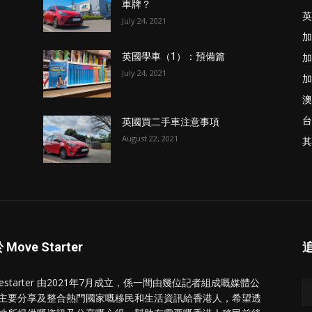
車牌？
英
July 24, 2021
加
加
英國學車（1）：預備篇
July 24, 2021
加
澳
台
英國買二手車注意事項
August 22, 2021
其
Move Starter
vestarter 由2021年7月成立，係一間由幾位記者組成嘅媒體公
主要分享及整合熱門國家嘅移民和生活資訊給香港人，希望透