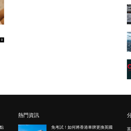
0
熱門資訊
點
免考試！如何將香港車牌更換英國
英