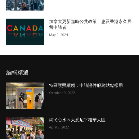
加拿大更新臨時公共政策：惠及香港永久居
留申請者
May 9, 2024
編輯精選
特區護照續領：申請證件服務站點樣用
October 9, 2022
網民心水 5 大悉尼平租華人區
April 8, 2022