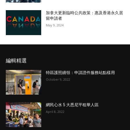
加拿大更新臨時公共政策：惠及香港永久居
留申請者
May 9, 2024
編輯精選
特區護照續領：申請證件服務站點樣用
October 9, 2022
網民心水 5 大悉尼平租華人區
April 8, 2022