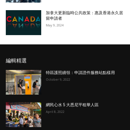
加拿大更新臨時公共政策：惠及香港永久居
留申請者
May 9, 2024
編輯精選
特區護照續領：申請證件服務站點樣用
October 9, 2022
網民心水 5 大悉尼平租華人區
April 8, 2022