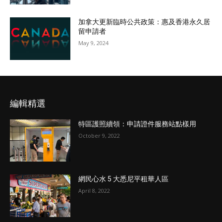
加拿大更新臨時公共政策：惠及香港永久居
留申請者
May 9, 2024
編輯精選
特區護照續領：申請證件服務站點樣用
October 9, 2022
網民心水 5 大悉尼平租華人區
April 8, 2022