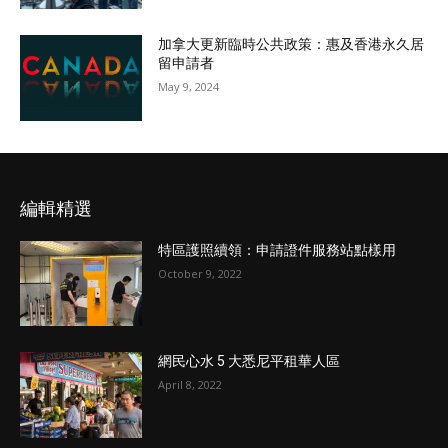
加拿大更新臨時公共政策：惠及香港永久居
留申請者
May 9, 2024
編輯精選
特區護照續領：申請證件服務站點樣用
October 9, 2022
網民心水 5 大悉尼平租華人區
April 8, 2022