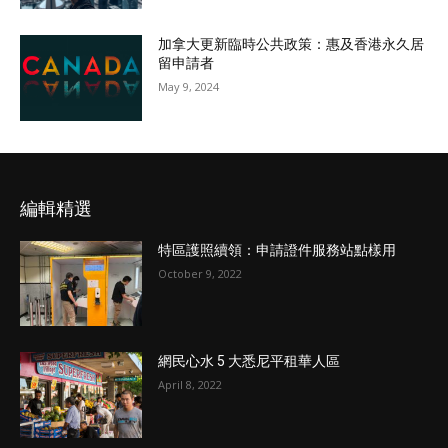
加拿大更新臨時公共政策：惠及香港永久居
留申請者
May 9, 2024
編輯精選
特區護照續領：申請證件服務站點樣用
October 9, 2022
網民心水 5 大悉尼平租華人區
April 8, 2022