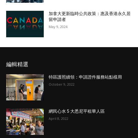
加拿大更新臨時公共政策：惠及香港永久居
留申請者
May 9, 2024
編輯精選
特區護照續領：申請證件服務站點樣用
October 9, 2022
網民心水 5 大悉尼平租華人區
April 8, 2022