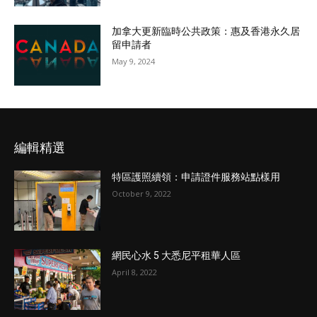
加拿大更新臨時公共政策：惠及香港永久居
留申請者
May 9, 2024
編輯精選
特區護照續領：申請證件服務站點樣用
October 9, 2022
網民心水 5 大悉尼平租華人區
April 8, 2022