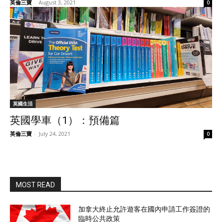
英倫三寶
-
August 3, 2021
0
英國生活
英國學車（1）：預備篇
英倫三寶
-
July 24, 2021
0
MOST READ
加拿大終止允許遊客在國內申請工作簽證的
臨時公共政策