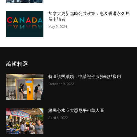
加拿大更新臨時公共政策：惠及香港永久居
留申請者
May 9, 2024
編輯精選
特區護照續領：申請證件服務站點樣用
October 9, 2022
網民心水 5 大悉尼平租華人區
April 8, 2022