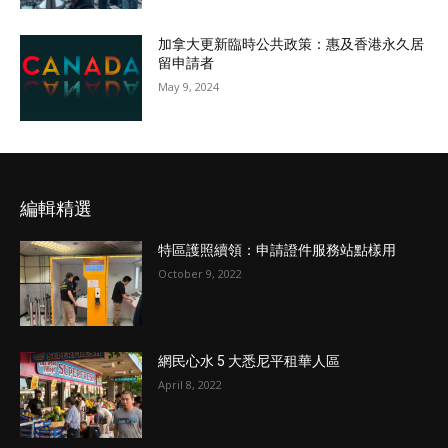
加拿大更新臨時公共政策：惠及香港永久居
留申請者
May 9, 2024
編輯精選
特區護照續領：申請證件服務站點樣用
October 9, 2022
網民心水 5 大悉尼平租華人區
April 8, 2022