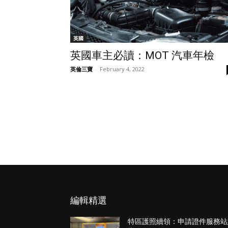
英國
英國車主必讀：MOT 汽車年檢
英倫三寶
-
February 4, 2022
編輯精選
特區護照續領：申請證件服務站