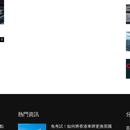
0
熱門資訊
點
免考試！如何將香港車牌更換英國
英