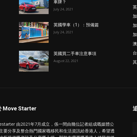
車牌？
英
July 24, 2021
加
加
英國學車（1）：預備篇
July 24, 2021
加
澳
台
英國買二手車注意事項
August 22, 2021
其
Move Starter
vestarter 由2021年7月成立，係一間由幾位記者組成嘅媒體公
主要分享及整合熱門國家嘅移民和生活資訊給香港人，希望透