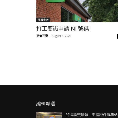
英國生活
打工要識申請 NI 號碼
英倫三寶
-
August 3, 2021
編輯精選
特區護照續領：申請證件服務站