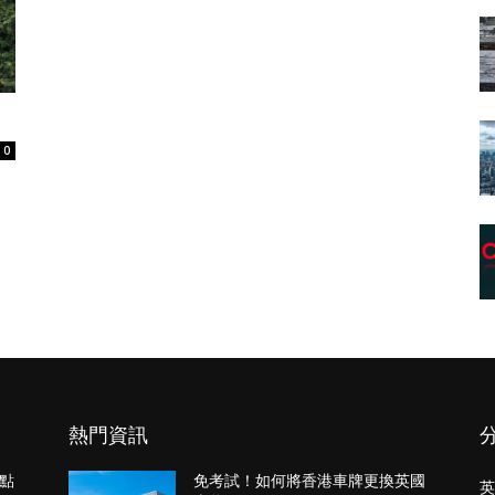
0
熱門資訊
點
免考試！如何將香港車牌更換英國
英