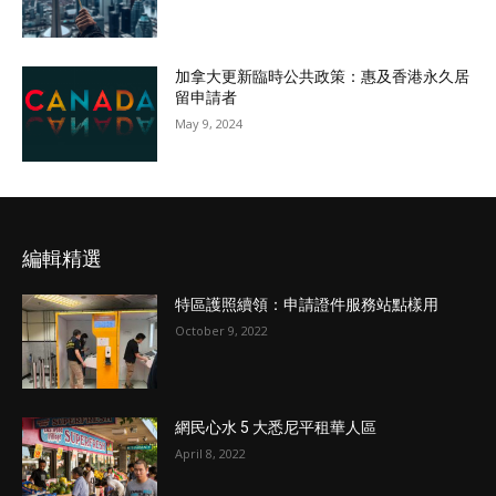
加拿大更新臨時公共政策：惠及香港永久居
留申請者
May 9, 2024
編輯精選
特區護照續領：申請證件服務站點樣用
October 9, 2022
網民心水 5 大悉尼平租華人區
April 8, 2022