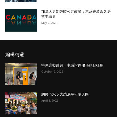
加拿大更新臨時公共政策：惠及香港永久居
留申請者
May 9, 2024
編輯精選
特區護照續領：申請證件服務站點樣用
October 9, 2022
網民心水 5 大悉尼平租華人區
April 8, 2022