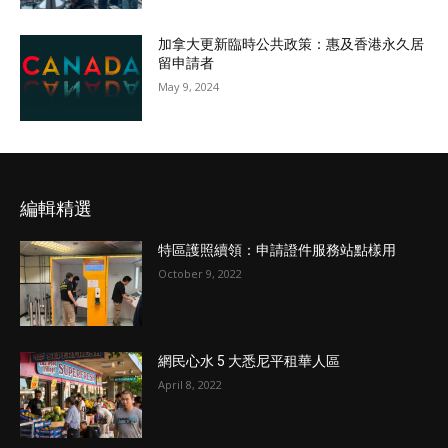
加拿大更新臨時公共政策：惠及香港永久居
留申請者
May 9, 2024
編輯精選
特區護照續領：申請證件服務站點樣用
October 9, 2022
網民心水 5 大悉尼平租華人區
April 8, 2022