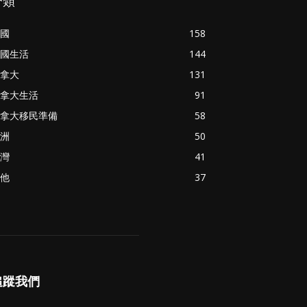
分類
國
158
國生活
144
拿大
131
拿大生活
91
拿大移民準備
58
洲
50
灣
41
他
37
追蹤我們