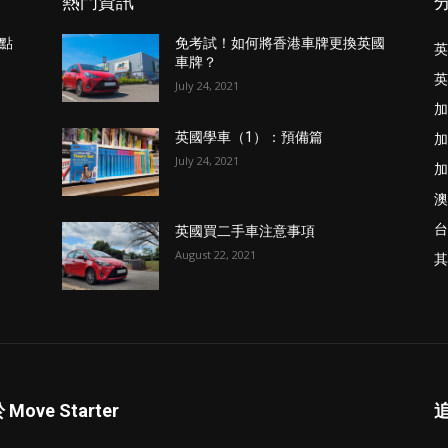
熱門資訊
點
免考試！如何將香港車牌更換英國
英
車牌？
英
July 24, 2021
加
加
英國學車（1）：預備篇
July 24, 2021
加
澳
台
英國買二手車注意事項
August 22, 2021
其
Move Starter