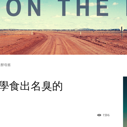
 酵母酱
學食出名臭的
1596