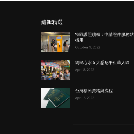
編輯精選
特區護照續領：申請證件服務站
樣用
October 9, 2022
網民心水 5 大悉尼平租華人區
April 8, 2022
台灣移民資格與流程
April 6, 2022