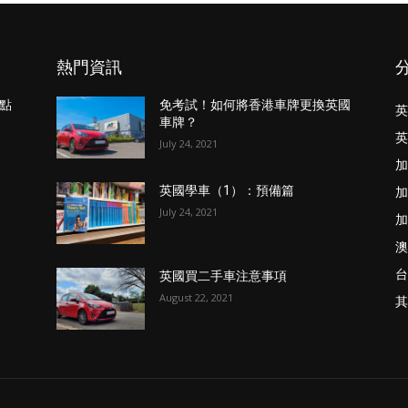
熱門資訊
點
免考試！如何將香港車牌更換英國
英
車牌？
英
July 24, 2021
加
加
英國學車（1）：預備篇
July 24, 2021
加
澳
台
英國買二手車注意事項
August 22, 2021
其