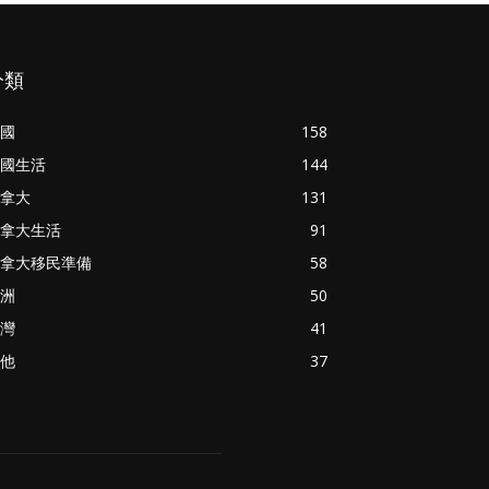
分類
國
158
國生活
144
拿大
131
拿大生活
91
拿大移民準備
58
洲
50
灣
41
他
37