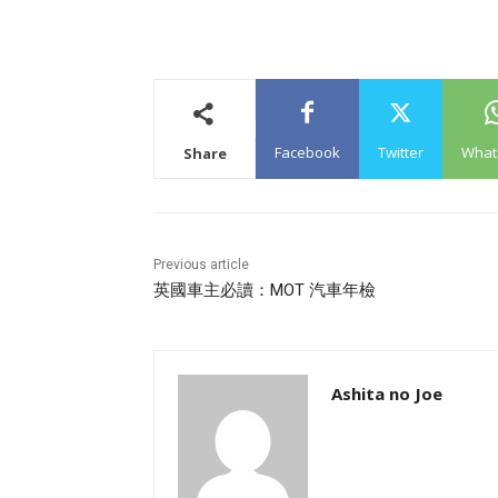
Facebook
Twitter
What
Share
Previous article
英國車主必讀：MOT 汽車年檢
Ashita no Joe