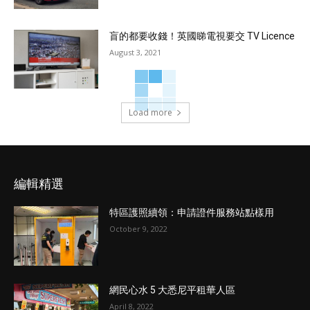
盲的都要收錢！英國睇電視要交 TV Licence
August 3, 2021
Load more
編輯精選
特區護照續領：申請證件服務站點樣用
October 9, 2022
網民心水 5 大悉尼平租華人區
April 8, 2022