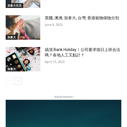
加拿大生活
英國, 澳洲, 加拿大, 台灣, 香港寵物保險分別
June 8, 2023
加拿大
搞清 Bank Holiday！公司要求假日上班合法
嗎？各地人工又點計？
April 15, 2023
加拿大
- Advertisment -