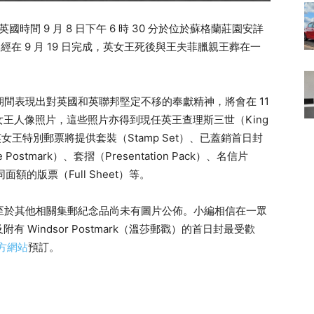
）在英國時間 9 月 8 日下午 6 時 30 分於位於蘇格蘭莊園安詳
經在 9 月 19 日完成，英女王死後與王夫菲臘親王葬在一
70 年期間表現出對英國和英聯邦堅定不移的奉獻精神，將會在 11
王人像照片，這些照片亦得到現任英王查理斯三世（King
這套紀念英女王特別郵票將提供套裝（Stamp Set）、已蓋銷首日封
ouse Postmark）、套摺（Presentation Pack）、名信片
面額的版票（Full Sheet）等。
式樣，至於其他相關集郵紀念品尚未有圖片公佈。小編相信在一眾
Windsor Postmark（溫莎郵戳）的首日封最受歡
方網站
預訂。