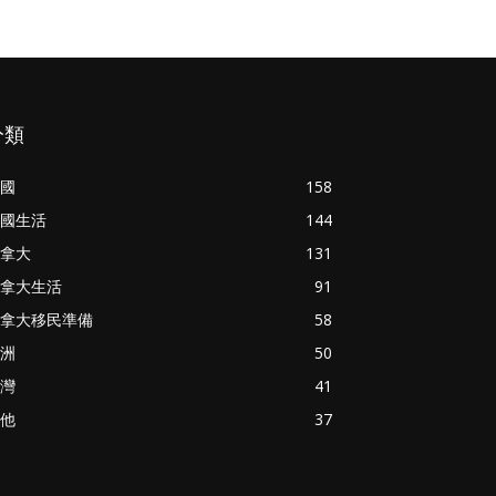
分類
國
158
國生活
144
拿大
131
拿大生活
91
拿大移民準備
58
洲
50
灣
41
他
37