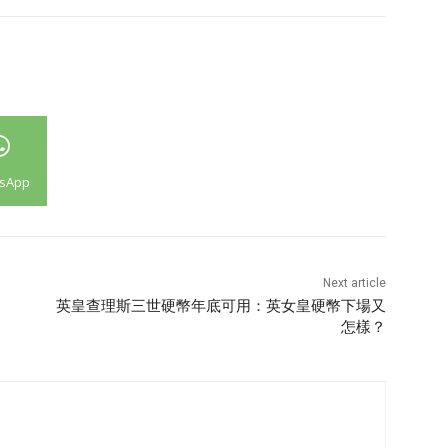
sApp
Next article
英皇查理斯三世硬幣年底可用：英女皇硬幣下場又
怎樣？