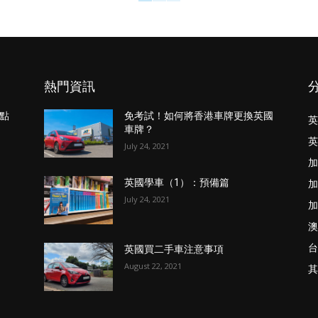
熱門資訊
點
免考試！如何將香港車牌更換英國
英
車牌？
英
July 24, 2021
加
加
英國學車（1）：預備篇
July 24, 2021
加
澳
台
英國買二手車注意事項
August 22, 2021
其