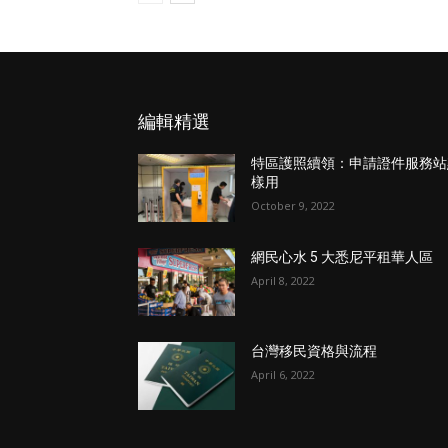
編輯精選
特區護照續領：申請證件服務站
樣用
October 9, 2022
網民心水 5 大悉尼平租華人區
April 8, 2022
台灣移民資格與流程
April 6, 2022