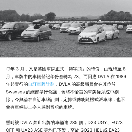
每年 3 月，又是英國車牌正式「轉字頭」的時份，由現時至 8
月，車牌中的車輛登記年份會轉為 23。而因應 DVLA 在 1989
年起實行的
自訂車牌計劃
，DVLA 的高級職員會在其位於
Swansea 的總部舉行會議，會將不恰當的車牌從系統中剔
除，令無論在自訂車牌計劃，定抑或傳統隨機式派車牌，也不
會有車輛掛上令人感到冒犯的車牌。
暫時被 DVLA 禁止出牌的車輛達 285 個，D23 UGY、EU23
OFF 和 UA23 ASE 等均已下架，至於 GO23 HEL 或 EA23