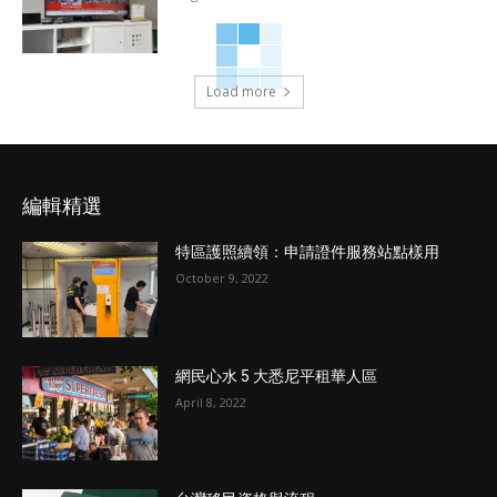
Load more
編輯精選
特區護照續領：申請證件服務站點樣用
October 9, 2022
網民心水 5 大悉尼平租華人區
April 8, 2022