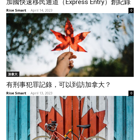
加國快速移民通道（Express Entry）創紀錄
Rise Smart
-
April 14, 2023
0
加拿大
有刑事犯罪記錄，可以到訪加拿大？
Rise Smart
-
April 13, 2023
0