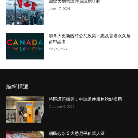
加拿大增強護理員試點計劃
June 17, 2024
加拿大更新臨時公共政策：惠及香港永久居
留申請者
May 9, 2024
編輯精選
特區護照續領：申請證件服務站點樣用
October 9, 2022
網民心水 5 大悉尼平租華人區