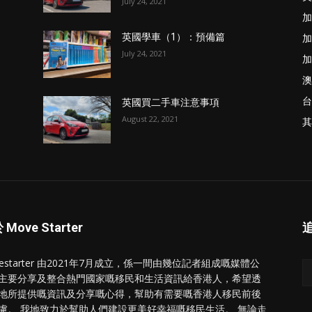
July 24, 2021
加
加
英國學車（1）：預備篇
July 24, 2021
加
澳
台
英國買二手車注意事項
August 22, 2021
其
Move Starter
vestarter 由2021年7月成立，係一間由幾位記者組成嘅媒體公
主要分享及整合熱門國家嘅移民和生活資訊給香港人，希望透
地所提供嘅資訊及分享嘅心得，幫助有需要嘅香港人移民前後
慮。 我地致力於幫助人們建設更美好幸福嘅移民生活。 無論走