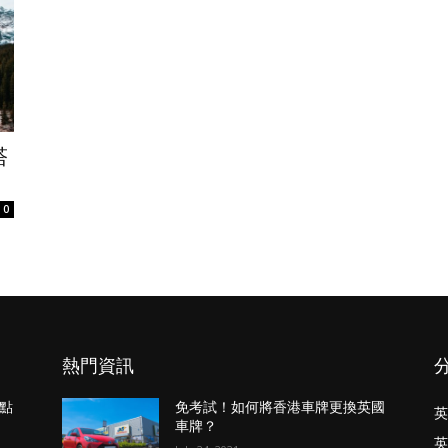
塔
0
熱門資訊
點
免考試！如何將香港車牌更換英國
英
車牌？
英