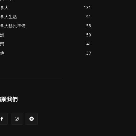
拿大
131
拿大生活
91
拿大移民準備
58
洲
50
灣
41
他
37
追蹤我們