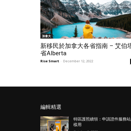
加拿大
新移民於加拿大各省指南 – 艾伯
省Alberta
Rise Smart
-
December 12, 2022
編輯精選
特區護照續領：申請證件服務站
樣用