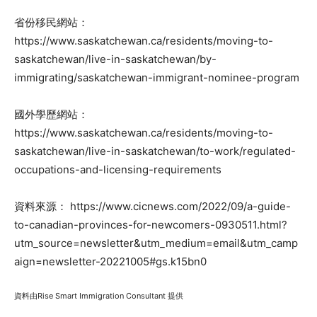
省份移民網站：
https://www.saskatchewan.ca/residents/moving-to-
saskatchewan/live-in-saskatchewan/by-
immigrating/saskatchewan-immigrant-nominee-program
國外學歷網站：
https://www.saskatchewan.ca/residents/moving-to-
saskatchewan/live-in-saskatchewan/to-work/regulated-
occupations-and-licensing-requirements
資料來源： https://www.cicnews.com/2022/09/a-guide-
to-canadian-provinces-for-newcomers-0930511.html?
utm_source=newsletter&utm_medium=email&utm_camp
aign=newsletter-20221005#gs.k15bn0
資料由Rise Smart Immigration Consultant 提供