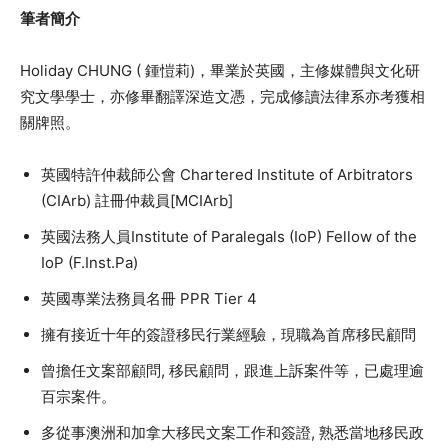
筆者簡介
Holiday CHUNG ( 鍾愷莉)，畢業於英國，主修媒體與文化研
究文學學士，亦修畢翻譯深造文憑，完成修讀法律系亦考獲相
關牌照。
英國特許仲裁師公會 Chartered Institute of Arbitrators
(CIArb) 註冊仲裁員[MCIArb]
英國法務人員Institute of Paralegals (IoP) Fellow of the
IoP (F.Inst.Pa)
英國專業法務員名冊 PPR Tier 4
擁有接近十年的簽證移民行業經驗，現職為首席移民顧問
曾擔任文案部顧問, 移民顧問，跟進上訴案件等，已處理逾
百宗案件。
多從事澳洲和加拿大移民文案工作和簽證, 熟悉當地移民政