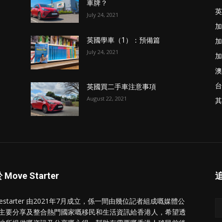
車牌？
英
July 24, 2021
加
加
英國學車（1）：預備篇
July 24, 2021
加
澳
台
英國買二手車注意事項
August 22, 2021
其
Move Starter
vestarter 由2021年7月成立，係一間由幾位記者組成嘅媒體公
主要分享及整合熱門國家嘅移民和生活資訊給香港人，希望透