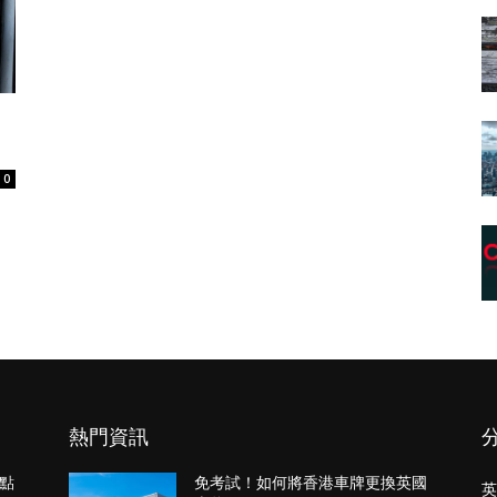
0
熱門資訊
點
免考試！如何將香港車牌更換英國
英