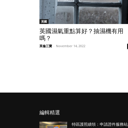
英國
英國濕氣重點算好？抽濕機有用
嗎？
英倫三寶
-
November 14, 2022
編輯精選
特區護照續領：申請證件服務站