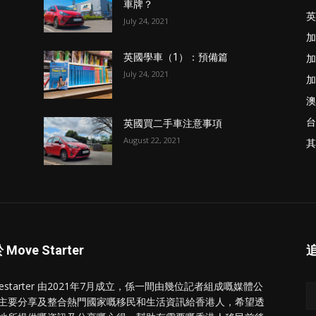
車牌？
英
July 24, 2021
加
加
英國學車（1）：預備篇
July 24, 2021
加
澳
台
英國買二手車注意事項
August 22, 2021
其
Move Starter
vestarter 由2021年7月成立，係一間由幾位記者組成嘅媒體公
主要分享及整合熱門國家嘅移民和生活資訊給香港人，希望透