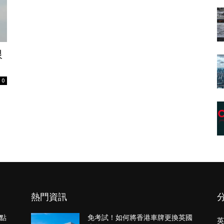
限
0
熱門資訊
點
免考試！如何將香港車牌更換英國
英