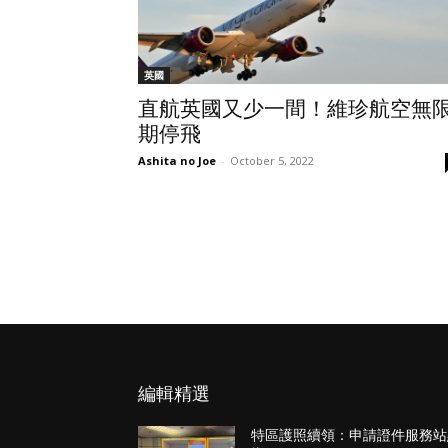
英國
直航英國又少一間！維珍航空無
期停飛
Ashita no Joe
-
October 5, 2022
編輯精選
特區護照續領：申請證件服務站