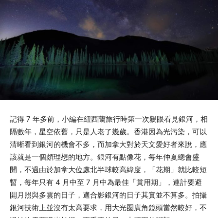
記得 7 年多前，小編在紐西蘭旅行時第一次親眼看見銀河，相
隔數年，星空依舊，只是人老了幾歲。香港因為光污染，可以
清晰看到銀河的機會不多，而加拿大對於天文愛好者來說，應
該就是一個頗理想的地方。銀河有點像花，每年仲夏總會盛
開，不過由於加拿大位處北半球較高緯度，「花期」就比較短
暫，每年只有 4 月中至 7 月中為最佳「賞用期」，連計要避
開月照與多雲的日子，適合影銀河的日子其實並不算多。拍攝
銀河技術上並沒有太高要求，用大光圈廣角鏡頭當然較好，不