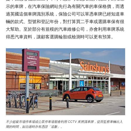
示的車牌，在汽車保險網站先行為有關汽車的車保格價，而透
過英國這個車牌識別系統，保險公司可以單憑車牌已經知道車
輛的款式、型號和登記年份，對打算買二手車或選購車保有很
大幫助。至於部分有規模的汽車維修公司，亦會利用車牌系統
得悉汽車資料，讓顧客選購輪胎或檢測時可以更有預算。
不少超級市場停車場或公眾停車場都會利用 CCTV 來辨識車牌，從而監察車輛出入
閘的時間，如泊過時亦有憑證「追數」。