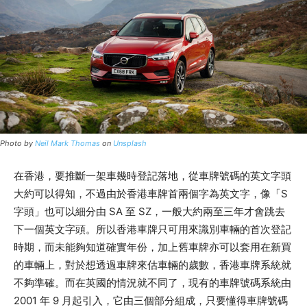
Photo by
Neil Mark Thomas
on
Unsplash
在香港，要推斷一架車幾時登記落地，從車牌號碼的英文字頭
大約可以得知，不過由於香港車牌首兩個字為英文字，像「S
字頭」也可以細分由 SA 至 SZ，一般大約兩至三年才會跳去
下一個英文字頭。所以香港車牌只可用來識別車輛的首次登記
時期，而未能夠知道確實年份，加上舊車牌亦可以套用在新買
的車輛上，對於想透過車牌來估車輛的歲數，香港車牌系統就
不夠準確。而在英國的情況就不同了，現有的車牌號碼系統由
2001 年 9 月起引入，它由三個部分組成，只要懂得車牌號碼