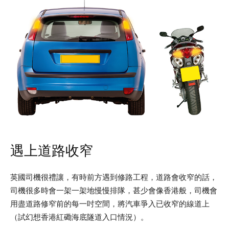
遇上道路收窄
英國司機很禮讓，有時前方遇到修路工程，道路會收窄的話，
司機很多時會一架一架地慢慢排隊，甚少會像香港般，司機會
用盡道路修窄前的每一吋空間，將汽車爭入已收窄的線道上
（試幻想香港紅磡海底隧道入口情況）。