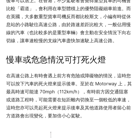
後車可以居上。在香港，不少駕駛者會覺得重型貨車的司機會
比較「霸道」，會利用在車型體積上的優勢阻礙細車前進。而
在英國，大多數重型貨車司機反而都比較斯文，小編有時從休
息站的小路駛往高速公路，由於路速差距比較大，一般佔用慢
線的汽車（也比較多的是重型車輛）會主動在安全情況下向右
切線，讓車速較慢的支線汽車盡快加速駛上高速公路。
慢車或危急情況可打死火燈
在高速公路上有時會遇上前方有危險或障礙物的情況，這時您
可以按下汽車的死火燈來提示後車。至於在 Motorway 上，其
最高時速可能達 70mph（112km/h），有時前方因交通阻塞
或道路工程時，可能需要在短距離內切換至一個較低的車速，
這時您亦可以亮起死火燈來提示後車及其他道路使用者留心前
方道路會出現變化，要加倍小心駕駛。