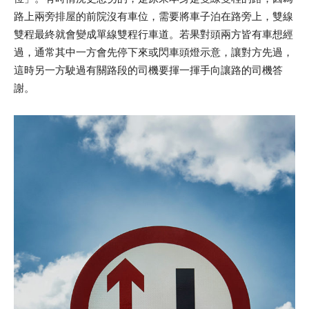
路上兩旁排屋的前院沒有車位，需要將車子泊在路旁上，雙線
雙程最終就會變成單線雙程行車道。若果對頭兩方皆有車想經
過，通常其中一方會先停下來或閃車頭燈示意，讓對方先過，
這時另一方駛過有關路段的司機要揮一揮手向讓路的司機答
謝。