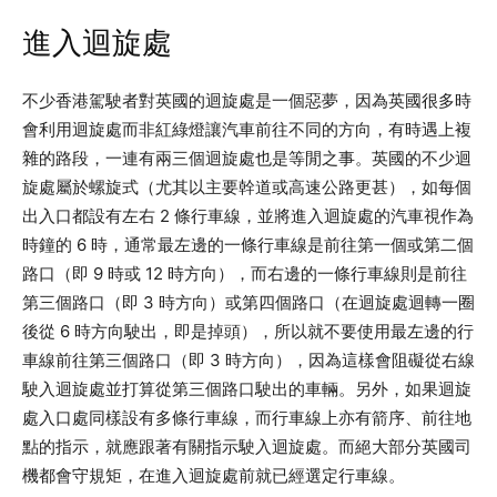
進入迴旋處
不少香港駕駛者對英國的迴旋處是一個惡夢，因為英國很多時
會利用迴旋處而非紅綠燈讓汽車前往不同的方向，有時遇上複
雜的路段，一連有兩三個迴旋處也是等閒之事。英國的不少迴
旋處屬於螺旋式（尤其以主要幹道或高速公路更甚），如每個
出入口都設有左右 2 條行車線，並將進入迴旋處的汽車視作為
時鐘的 6 時，通常最左邊的一條行車線是前往第一個或第二個
路口（即 9 時或 12 時方向），而右邊的一條行車線則是前往
第三個路口（即 3 時方向）或第四個路口（在迴旋處迴轉一圈
後從 6 時方向駛出，即是掉頭），所以就不要使用最左邊的行
車線前往第三個路口（即 3 時方向），因為這樣會阻礙從右線
駛入迴旋處並打算從第三個路口駛出的車輛。另外，如果迴旋
處入口處同樣設有多條行車線，而行車線上亦有箭序、前往地
點的指示，就應跟著有關指示駛入迴旋處。而絕大部分英國司
機都會守規矩，在進入迴旋處前就已經選定行車線。