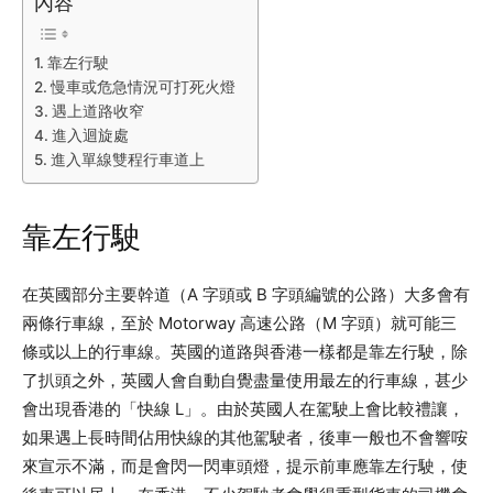
內容
靠左行駛
慢車或危急情況可打死火燈
遇上道路收窄
進入迴旋處
進入單線雙程行車道上
靠左行駛
在英國部分主要幹道（A 字頭或 B 字頭編號的公路）大多會有
兩條行車線，至於 Motorway 高速公路（M 字頭）就可能三
條或以上的行車線。英國的道路與香港一樣都是靠左行駛，除
了扒頭之外，英國人會自動自覺盡量使用最左的行車線，甚少
會出現香港的「快線 L」。由於英國人在駕駛上會比較禮讓，
如果遇上長時間佔用快線的其他駕駛者，後車一般也不會響咹
來宣示不滿，而是會閃一閃車頭燈，提示前車應靠左行駛，使