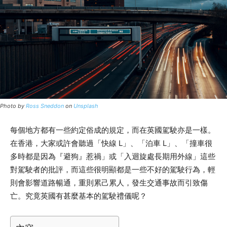
Photo by
Ross Sneddon
on
Unsplash
每個地方都有一些約定俗成的規定，而在英國駕駛亦是一樣。
在香港，大家或許會聽過「快線 L」、「泊車 L」、「撞車很
多時都是因為『避狗』惹禍」或「入迴旋處長期用外線」這些
對駕駛者的批評，而這些很明顯都是一些不好的駕駛行為，輕
則會影響道路暢通，重則累己累人，發生交通事故而引致傷
亡。究竟英國有甚麼基本的駕駛禮儀呢？