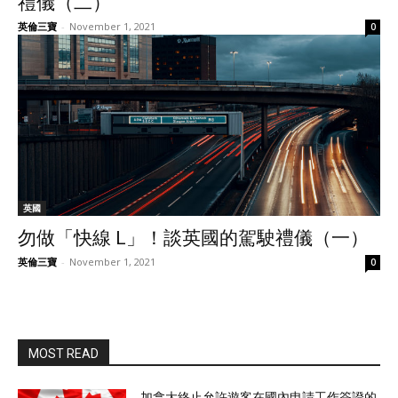
禮儀（二）
英倫三寶
-
November 1, 2021
0
英國
勿做「快線 L」！談英國的駕駛禮儀（一）
英倫三寶
-
November 1, 2021
0
MOST READ
加拿大終止允許遊客在國內申請工作簽證的