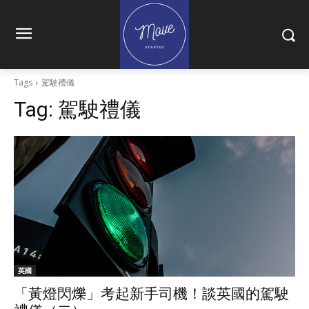
Tags
駕駛禮儀
Tag:
駕駛禮儀
英國
「黃燈閃爍」考起新手司機！談英國的駕駛